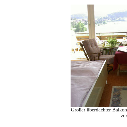
G
roßer überdachter Balkon
zu